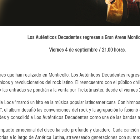
Los Auténticos Decadentes regresan a Gran Arena Montic
Viernes 4 de septiembre / 21.00 horas.
nes que han realizado en Monticello, Los Auténticos Decadentes regresa
icos y revolucionarios del rock latino. El reencuentro con el público ch
y las entradas se pondrán a la venta por Ticketmaster, desde el viernes
da Loca
”
marcó un hito en la música popular latinoamericana. Con himnos c
ón”, el álbum desafió las convenciones del rock y la agrupación lo fusion
es y consolidó a Los Auténticos Decadentes como una de las bandas má
 impacto emocional del disco ha sido profundo y duradero. Cada canción 
orias a lo largo de América Latina, atravesando generaciones con su mezc